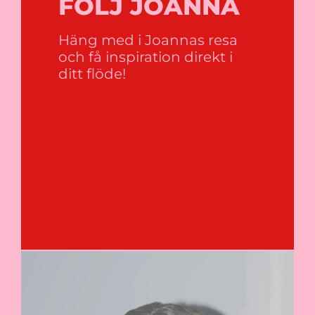
FÖLJ JOANNA
Häng med i Joannas resa
och få inspiration direkt i
ditt flöde!