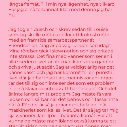
längta framåt. Till min nya lägenhet, nya tillvaro.
För jag är så förbannat klar med denna jag har
nu.
Jag tog en dusch och skrev sedan till Louise
som jag skulle möta upp för ett frukostmöte
med en framtida samarbetspartner åt
Friendcation. ”Jag är på väg…under isen idag”.
Mina rörelser gick i slowmotion och jag orkade
inte stressa. Det fina med vänner som ser en i
alla skeden i livet är att man kan sänka garden
och skriva just sådär. Jag är väldigt ärlig när det
känns kasst och jag har kommit till en punkt i
livet där jag har insett att människor antingen
tar det till sig och inte ser det som ett problem
eller så klarar de inte av att hantera det. Och det
är inte längre mitt problem. Jag måste få vara
ledsen och sårbar när det behövs och tassar inte
på tå. För det är så jag drar runt hela det här
maskineriet som kallas livet. Det är så jag tar mig
själv, vänner, familj och bekanta framåt. För att
kunna ge måste man ibland också kunna ta ett
steg åt sidan och helt enkelt vara öppen med