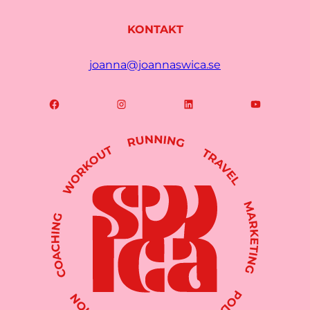
KONTAKT
joanna@joannaswica.se