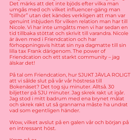
Det märks att det inte bjöds efter vilka man
umgås med och vilket influencer-gäng man
”tillhör” utan det kändes verkligen att man var
genuint inbjuden för vilken relation man har till
Nicole. Vi har inte umgåtts men vi har sedan en
tid tillbaka stöttat och skrivit till varandra. Nicole
är även med i Friendcation och har
förhoppningsvis hittat sin nya dagmatte till sin
lilla tax Frank därigenom. The power of
Friendcation och ett starkt community – jag
älskar det!
På tal om Friendcation, hur SJUKT JÄVLA ROLIGT
att vi sålde slut på vår vår höstresa till
Bokenäset? Det tog sju minuter. Alltså. 30
biljetter på SJU minuter. Jag skrek rakt ut igår.
Jag stod i mitt badrum med ena brynet målat
och skrek rakt ut så grannarna måste ha undrat
vad som egentligen händer.
Wow, vilket avslut på en galen vår och början på
en intressant höst.