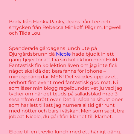
Body från Hanky Panky, Jeans från Lee och
smycken från Rebecca Minkoff, Pilgrim, Ingwell
och Tilda Lou.
Spenderade gårdagens lunch ute på
Djurgårdsbrunn då
Nicole
hade bjudit in ett
gäng tjejer för att fira sin kollektion med Holdit.
Fantastisk fin kollektion även om jag inte fick
något skal då det bara fanns för Iphone –
minuspoäng där. MEN! Det vägdes upp av ett
oerhört fint event med fantastisk god mat. Ni
som läser min blogg regelbundet vet ju vad jag
tycker om när det bjuds på salladsblad med 3
sesamfrön strött över. Det är sådana situationer
som har lett till att jag numera alltid går runt
med nötter och bars i väskan. Men som sagt, bra
jobbat Nicole, du går från klarhet till klarhet.
Eloge till en trevlig lunch med ett härligt gäng.