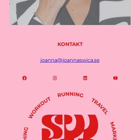
KONTAKT
joanna@joannaswica.se