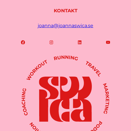
KONTAKT
joanna@joannaswica.se