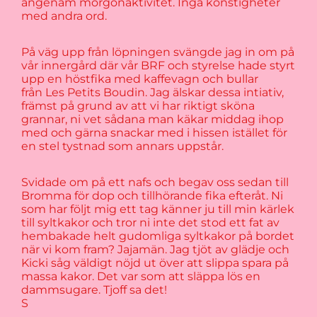
angenäm morgonaktivitet. Inga konstigheter
med andra ord.
På väg upp från löpningen svängde jag in om på
vår innergård där vår BRF och styrelse hade styrt
upp en höstfika med kaffevagn och bullar
från Les Petits Boudin. Jag älskar dessa intiativ,
främst på grund av att vi har riktigt sköna
grannar, ni vet sådana man käkar middag ihop
med och gärna snackar med i hissen istället för
en stel tystnad som annars uppstår.
Svidade om på ett nafs och begav oss sedan till
Bromma för dop och tillhörande fika efteråt. Ni
som har följt mig ett tag känner ju till min kärlek
till syltkakor och tror ni inte det stod ett fat av
hembakade helt gudomliga syltkakor på bordet
när vi kom fram? Jajamän. Jag tjöt av glädje och
Kicki såg väldigt nöjd ut över att slippa spara på
massa kakor. Det var som att släppa lös en
dammsugare. Tjoff sa det!
S