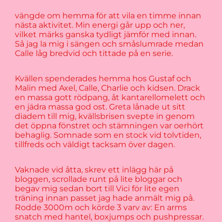
vängde om hemma för att vila en timme innan
nästa aktivitet. Min energi går upp och ner,
vilket märks ganska tydligt jämför med innan.
Så jag la mig i sängen och småslumrade medan
Calle låg bredvid och tittade på en serie.
Kvällen spenderades hemma hos Gustaf och
Malin med Axel, Calle, Charlie och kidsen. Drack
en massa gott rödpang, åt kantarellomelett och
en jädra massa god ost. Greta lånade ut sitt
diadem till mig, kvällsbrisen svepte in genom
det öppna fönstret och stämningen var oerhört
behaglig. Somnade som en stock vid tolvtiden,
tillfreds och väldigt tacksam över dagen.
Vaknade vid åtta, skrev ett inlägg här på
bloggen, scrollade runt på lite bloggar och
begav mig sedan bort till Vici för lite egen
träning innan passet jag hade anmält mig på.
Rodde 3000m och körde 3 varv av: En arms
snatch med hantel, boxjumps och pushpressar.