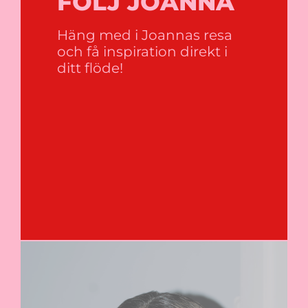
FÖLJ JOANNA
Häng med i Joannas resa
och få inspiration direkt i
ditt flöde!