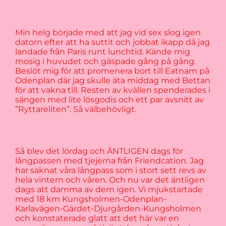
Min helg började med att jag vid sex slog igen
datorn efter att ha suttit och jobbat ikapp då jag
landade från Paris runt lunchtid. Kände mig
mosig i huvudet och gäspade gång på gång.
Beslöt mig för att promenera bort till Eatnam på
Odenplan där jag skulle äta middag med Bettan
för att vakna till. Resten av kvällen spenderades i
sängen med lite lösgodis och ett par avsnitt av
”Ryttareliten”. Så välbehövligt.
Så blev det lördag och ÄNTLIGEN dags för
långpassen med tjejerna från Friendcation. Jag
har saknat våra långpass som i stort sett revs av
hela vintern och våren. Och nu var det äntligen
dags att damma av dem igen. Vi mjukstartade
med 18 km Kungsholmen-Odenplan-
Karlavägen-Gärdet-Djurgården-Kungsholmen
och konstaterade glatt att det här var en