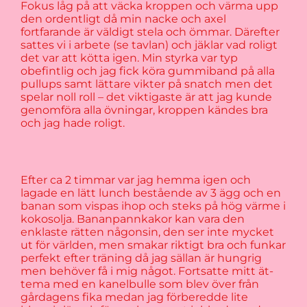
Fokus låg på att väcka kroppen och värma upp
den ordentligt då min nacke och axel
fortfarande är väldigt stela och ömmar. Därefter
sattes vi i arbete (se tavlan) och jäklar vad roligt
det var att kötta igen. Min styrka var typ
obefintlig och jag fick köra gummiband på alla
pullups samt lättare vikter på snatch men det
spelar noll roll – det viktigaste är att jag kunde
genomföra alla övningar, kroppen kändes bra
och jag hade roligt.
Efter ca 2 timmar var jag hemma igen och
lagade en lätt lunch bestående av 3 ägg och en
banan som vispas ihop och steks på hög värme i
kokosolja. Bananpannkakor kan vara den
enklaste rätten någonsin, den ser inte mycket
ut för världen, men smakar riktigt bra och funkar
perfekt efter träning då jag sällan är hungrig
men behöver få i mig något. Fortsatte mitt ät-
tema med en kanelbulle som blev över från
gårdagens fika medan jag förberedde lite