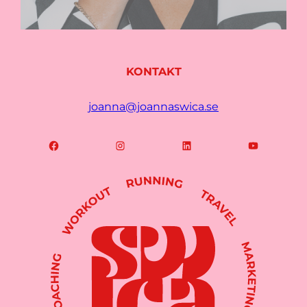
KONTAKT
joanna@joannaswica.se