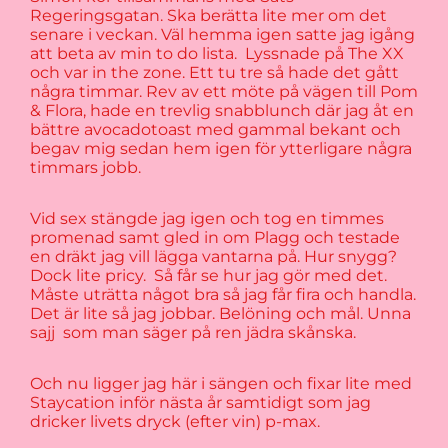
Regeringsgatan. Ska berätta lite mer om det
senare i veckan. Väl hemma igen satte jag igång
att beta av min to do lista. Lyssnade på The XX
och var in the zone. Ett tu tre så hade det gått
några timmar. Rev av ett möte på vägen till Pom
& Flora, hade en trevlig snabblunch där jag åt en
bättre avocadotoast med gammal bekant och
begav mig sedan hem igen för ytterligare några
timmars jobb.
Vid sex stängde jag igen och tog en timmes
promenad samt gled in om Plagg och testade
en dräkt jag vill lägga vantarna på. Hur snygg?
Dock lite pricy. Så får se hur jag gör med det.
Måste uträtta något bra så jag får fira och handla.
Det är lite så jag jobbar. Belöning och mål. Unna
sajj som man säger på ren jädra skånska.
Och nu ligger jag här i sängen och fixar lite med
Staycation inför nästa år samtidigt som jag
dricker livets dryck (efter vin) p-max.