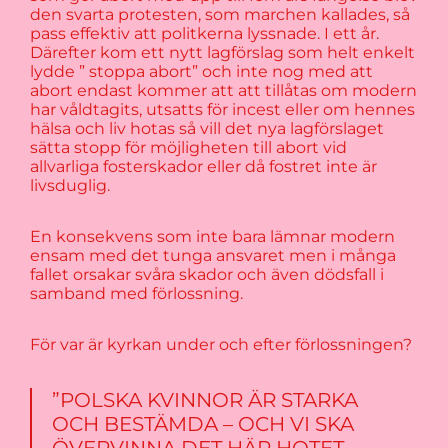
den svarta protesten, som marchen kallades, så
pass effektiv att politkerna lyssnade. I ett år.
Därefter kom ett nytt lagförslag som helt enkelt
lydde ” stoppa abort” och inte nog med att
abort endast kommer att att tillåtas om modern
har våldtagits, utsatts för incest eller om hennes
hälsa och liv hotas så vill det nya lagförslaget
sätta stopp för möjligheten till abort vid
allvarliga fosterskador eller då fostret inte är
livsduglig.
En konsekvens som inte bara lämnar modern
ensam med det tunga ansvaret men i många
fallet orsakar svåra skador och även dödsfall i
samband med förlossning.
För var är kyrkan under och efter förlossningen?
”POLSKA KVINNOR ÄR STARKA
OCH BESTÄMDA – OCH VI SKA
ÖVERVINNA DET HÄR HOTET.