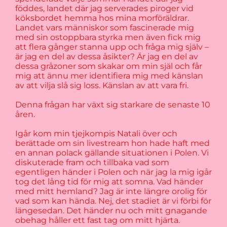
föddes, landet där jag serverades piroger vid
köksbordet hemma hos mina morföräldrar.
Landet vars människor som fascinerade mig
med sin ostoppbara styrka men även fick mig
att flera gånger stanna upp och fråga mig själv –
är jag en del av dessa åsikter? Är jag en del av
dessa gråzoner som skakar om min själ och får
mig att ännu mer identifiera mig med känslan
av att vilja slå sig loss. Känslan av att vara fri.
Denna frågan har växt sig starkare de senaste 10
åren.
Igår kom min tjejkompis Natali över och
berättade om sin livestream hon hade haft med
en annan polack gällande situationen i Polen. Vi
diskuterade fram och tillbaka vad som
egentligen händer i Polen och när jag la mig igår
tog det lång tid för mig att somna. Vad händer
med mitt hemland? Jag är inte längre orolig för
vad som kan hända. Nej, det stadiet är vi förbi för
längesedan. Det händer nu och mitt gnagande
obehag håller ett fast tag om mitt hjärta.