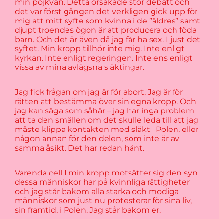
min pojkvän. Detta orsakade stor debatt och
det var först gången det verkligen gick upp för
mig att mitt syfte som kvinna i de ”äldres” samt
djupt troendes ögon är att producera och föda
barn. Och det är även då jag får ha sex. I just det
syftet. Min kropp tillhör inte mig. Inte enligt
kyrkan. Inte enligt regeringen. Inte ens enligt
vissa av mina avlägsna släktingar.
Jag fick frågan om jag är för abort. Jag är för
rätten att bestämma över sin egna kropp. Och
jag kan säga som såhär – jag har inga problem
att ta den smällen om det skulle leda till att jag
måste klippa kontakten med släkt i Polen, eller
någon annan för den delen, som inte är av
samma åsikt. Det har redan hänt.
Varenda cell I min kropp motsätter sig den syn
dessa människor har på kvinnliga rättigheter
och jag står bakom alla starka och modiga
människor som just nu protesterar för sina liv,
sin framtid, i Polen. Jag står bakom er.