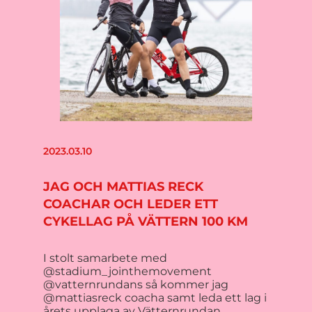
2023.03.10
JAG OCH MATTIAS RECK
COACHAR OCH LEDER ETT
CYKELLAG PÅ VÄTTERN 100 KM
I stolt samarbete med
@stadium_jointhemovement
@vatternrundans så kommer jag
@mattiasreck coacha samt leda ett lag i
årets upplaga av Vätternrundan…