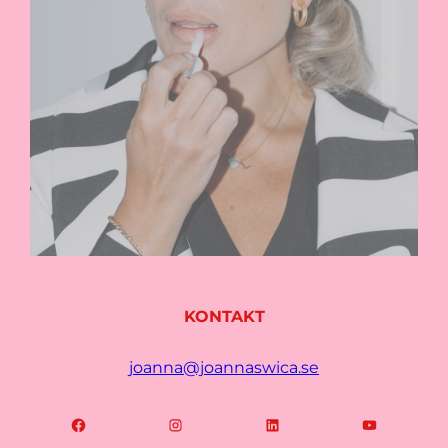
KONTAKT
joanna@joannaswica.se